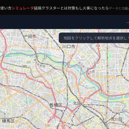
ー
使い方
シミュレータ
延焼クラスターとは
対策
もし火事になったら
データと仕組
--
地図をクリックして解析地点を選択し