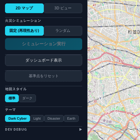
2D マップ
3D ビュー
火災シミュレーション
固定 (再現性あり)
ランダム
シミュレーション実行
ダッシュボード表示
基準点をリセット
地図スタイル
標準
ダーク
テーマ
Dark Cyber
Light
Disaster
Earth
DEV DEBUG
▶
1 entries
Clear