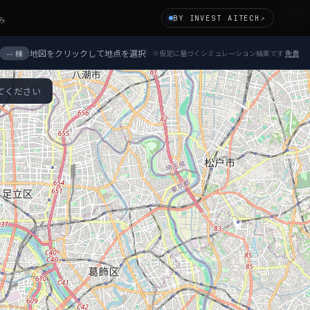
×
BY INVEST AITECH
↗
み
地図をクリックして地点を選択
-- 棟
※仮定に基づくシミュレーション結果です
免責
てください