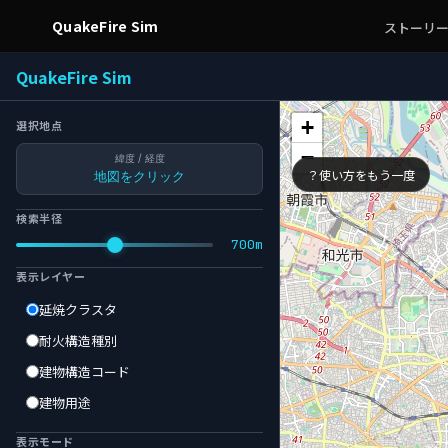
QuakeFire Sim
ストーリ
QuakeFire Sim
+
選択地点
−
緯度 / 経度
？
使い方をもう一度
地図をクリック
検索半径
700m
表示レイヤー
延焼クラスタ
耐火構造種別
建物構造コード
建物用途
表示モード